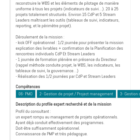
reconstruire le WBS et les éléments de pilotage de manière
uniforme à tous les projets (indicateurs de suivi…). 20 à 25
projets totalement structurés. Environ 15 CdP et 5 Stream
Leaders maîtrisant les outils (tableaux de suivi, indicateurs,
reporting, et le périmètre projet).
Déroulement de la mission :
- kick OFF opérationnel : 1/2 journée pour présenter la mission
explication des livrables + confirmation de la Planification des
rencontres individuels CdP Et Stream Leaders
- 1 journée de formation plénière en présence du Directeur
(rappel méthode conduite projet, le WBS, les indicateurs, les
tableaux de suivi, la gouvernance…)
- Réalisation des 1/2 journées par CdP et Stream Leaders
Compétences
06- PMO
2- Gestion de projet / Project management
3- Gestion 
Description du profile expert recherché et de la mission
Profil du consultant :
un expert rompu au management de projets opérationnels.
Ayant déjà conduit effectivement des programmes.
Doit-être suffisamment opérationnel.
Connaissance de PMP et très pédagogue.