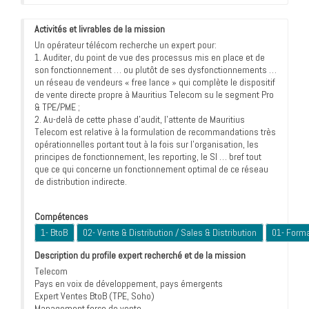
Activités et livrables de la mission
Un opérateur télécom recherche un expert pour:
1. Auditer, du point de vue des processus mis en place et de
son fonctionnement … ou plutôt de ses dysfonctionnements …
un réseau de vendeurs « free lance » qui complète le dispositif
de vente directe propre à Mauritius Telecom su le segment Pro
& TPE/PME ;
2. Au-delà de cette phase d’audit, l’attente de Mauritius
Telecom est relative à la formulation de recommandations très
opérationnelles portant tout à la fois sur l’organisation, les
principes de fonctionnement, les reporting, le SI … bref tout
que ce qui concerne un fonctionnement optimal de ce réseau
de distribution indirecte.
Compétences
1- BtoB
02- Vente & Distribution / Sales & Distribution
01- Forma
Description du profile expert recherché et de la mission
Telecom
Pays en voix de développement, pays émergents
Expert Ventes BtoB (TPE, Soho)
Management force de vente