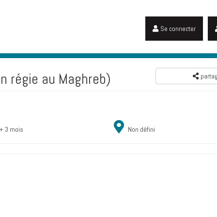
Se connecter
en régie au Maghreb)
parta
+ 3 mois
Non défini