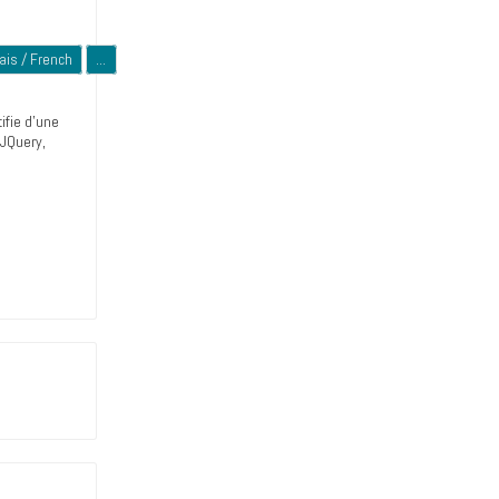
ais / French
...
ifie d’une
 JQuery,