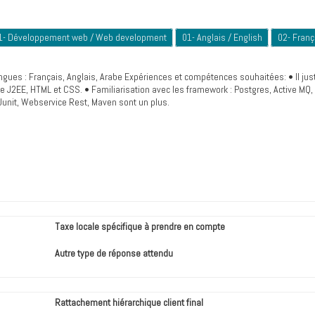
1- Développement web / Web development
01- Anglais / English
02- Franç
gues : Français, Anglais, Arabe Expériences et compétences souhaitées: • Il just
 J2EE, HTML et CSS. • Familiarisation avec les framework : Postgres, Active MQ,
Junit, Webservice Rest, Maven sont un plus.
Taxe locale spécifique à prendre en compte
Autre type de réponse attendu
Rattachement hiérarchique client final