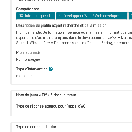
Compétences
08- Informatique / IT
3- Développeur Web / Web development
Description du profile expert recherché et de la mission
Profil demandé: De formation ingénieur ou maitrise en informatique Lan
expérience d’au moins cinq ans dans le développement JAVA. • Maitrise
SoapUI. Wicket , Play • Des connaissances Tomcat, Spring, hibernate, 
Profil souhaité
Non renseigné
Type d'intervention
assistance technique
Nbre de jours « Off » à chaque retour
Type de réponse attendu pour l’appel d’AO
Type de donneur d'ordre